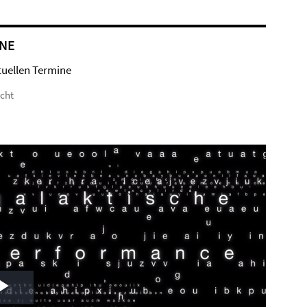
NE
tuellen Termine
icht
Play