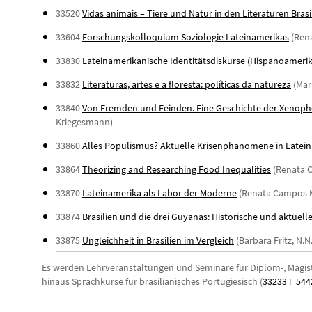
33520
Vidas animais – Tiere und Natur in den Literaturen Bras
33604
Forschungskolloquium Soziologie Lateinamerikas
(Rena
33830
Lateinamerikanische Identitätsdiskurse (Hispanoamerik
33832
Literaturas, artes e a floresta: políticas da natureza
(Mar
33840
Von Fremden und Feinden. Eine Geschichte der Xenopho
Kriegesmann)
33860
Alles Populismus? Aktuelle Krisenphänomene in Latei
33864
Theorizing and Researching Food Inequalities
(Renata 
33870
Lateinamerika als Labor der Moderne
(Renata Campos Mo
33874
Brasilien und die drei Guyanas: Historische und aktuell
33875
Ungleichheit in Brasilien im Vergleich
(Barbara Fritz, N.N.
Es werden Lehrveranstaltungen und Seminare für Diplom-, Magis
hinaus Sprachkurse für brasilianisches Portugiesisch (
33233
I
544