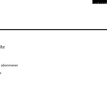
ite
 abonnieren
s