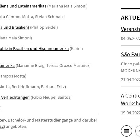
iliens und Lateinamerikas
(Mariana Maia Simoni)
AKTUE
ta Campos Motta, Stefan Schmalz)
a und Brasilien)
(Philipp Seidel)
Veransta
iana Maia Simoni)
04.05.202
bie in Brasilien und Hispanoamerika
(Karina
São Pau
Cinco pal
namerika
(Marianne Braig, Teresa Orozco Martinez)
MODERN
Campos Motta)
21.04.202
tta, Bert Hoffmann, Barbara Fritz)
A Centro
e Verflechtungen
(Fabio Heupel Santos)
Worksho
)
19.04.202
ter-, Bachelor- und Masterstudiengänge und darüber
22
) angeboten.