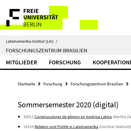
Springe
Service-
direkt
zu
Navigation
Inhalt
Lateinamerika-Institut (LAI)
/
FORSCHUNGSZENTRUM BRASILIEN
MITGLIEDER
FORSCHUNG
KOOPERATION
Startseite
Forschung
Forschungszentrum Brasilien
Sommersemester 2020 (digital)
33011
Construcciones de género en América Latina
(Martha Za
33310
Religion und Politik in Lateinamerika
(Günther Maihold)