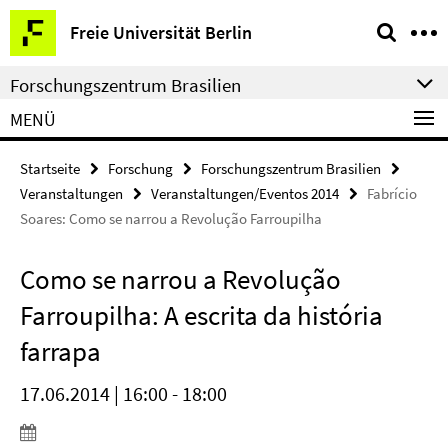
Springe
Service-
Freie Universität Berlin
direkt
Navigation
zu
Forschungszentrum Brasilien
Inhalt
MENÜ
Startseite
Forschung
Forschungszentrum Brasilien
Veranstaltungen
Veranstaltungen/Eventos 2014
Fabrício
Soares: Como se narrou a Revolução Farroupilha
Como se narrou a Revolução
Farroupilha: A escrita da história
farrapa
17.06.2014 | 16:00 - 18:00