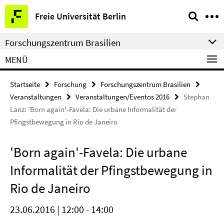
Springe
Service-
Freie Universität Berlin
direkt
Navigation
zu
Forschungszentrum Brasilien
Inhalt
MENÜ
Startseite
Forschung
Forschungszentrum Brasilien
Veranstaltungen
Veranstaltungen/Eventos 2016
Stephan
Lanz: 'Born again'-Favela: Die urbane Informalität der
Pfingstbewegung in Rio de Janeiro
'Born again'-Favela: Die urbane
Informalität der Pfingstbewegung in
Rio de Janeiro
23.06.2016 | 12:00 - 14:00