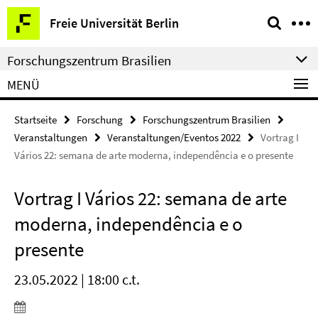
Springe
Service-
Freie Universität Berlin
direkt
Navigation
zu
Forschungszentrum Brasilien
Inhalt
MENÜ
Startseite
Forschung
Forschungszentrum Brasilien
Veranstaltungen
Veranstaltungen/Eventos 2022
Vortrag I
Vários 22: semana de arte moderna, independência e o presente
Vortrag I Vários 22: semana de arte
moderna, independência e o
presente
23.05.2022 | 18:00 c.t.