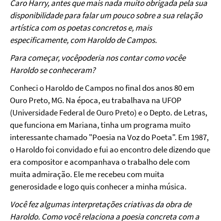
Caro Harry, antes que mais nada muito obrigada pela sua
disponibilidade para falar um pouco sobre a sua rela
çã
o
art
í
stica com os poetas concretos e, mais
especificamente, com Haroldo de Campos.
Para come
ç
ar, voc
ê
poderia nos contar como voc
ê
e
Haroldo se conheceram?
Conheci
o Haroldo de Campos no final dos anos 80 em
Ouro Preto, MG. Na época, eu trabalhava na UFOP
(Universidade Federal de Ouro Preto) e o Depto. de Letras,
que funciona em Mariana, tinha um programa muito
interessante chamado "Poesia na Voz do Poeta". Em 1987,
o Haroldo foi convidado e fui ao encontro dele dizendo que
era compositor e acompanhava o trabalho dele com
muita admiração. Ele me recebeu com muita
generosidade e logo quis conhecer a minha música.
Você fez algumas interpretações criativas da obra de
Haroldo. Como você relaciona a poesia concreta com a