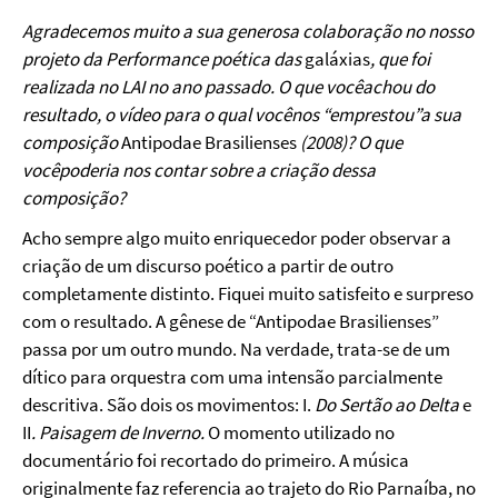
Agradecemos muito a sua generosa colabora
çã
o no nosso
projeto da Performance po
é
tica das
gal
á
xias
, que foi
realizada no LAI no ano passado. O que voc
ê
achou do
resultado, o v
í
deo para o qual voc
ê
nos
“
emprestou
”
a sua
composi
çã
o
Antipodae Brasilienses
(2008)? O que
voc
ê
poderia nos contar sobre a cria
çã
o dessa
composi
çã
o?
Acho sempre algo muito enriquecedor poder observar a
criação de um discurso poético a partir de outro
completamente distinto. Fiquei muito satisfeito e surpreso
com o resultado. A gênese de “Antipodae Brasilienses”
passa por um outro mundo. Na verdade, trata-se de um
dítico para orquestra com uma intensão parcialmente
descritiva. São dois os movimentos: I.
Do Sertão ao Delta
e
II
. Paisagem de Inverno.
O momento utilizado no
documentário foi recortado do primeiro. A música
originalmente faz referencia ao trajeto do Rio Parnaíba, no