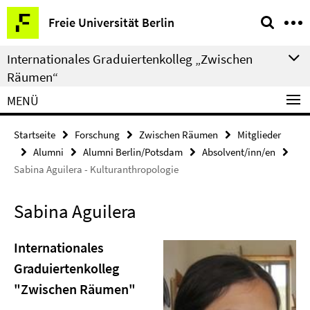
Springe
Service-
Freie Universität Berlin
direkt
Navigation
zu
Internationales Graduiertenkolleg „Zwischen
Inhalt
Räumen“
MENÜ
Startseite
Forschung
Zwischen Räumen
Mitglieder
Alumni
Alumni Berlin/Potsdam
Absolvent/inn/en
Sabina Aguilera - Kulturanthropologie
Sabina Aguilera
Internationales
Graduiertenkolleg
"Zwischen Räumen"