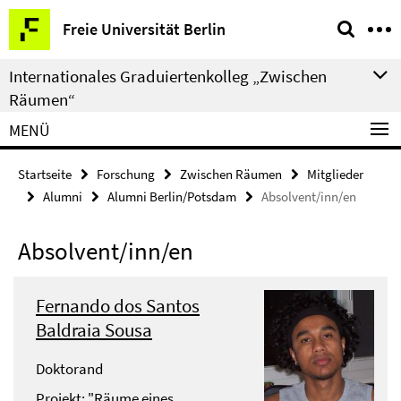
Springe
Service-
Freie Universität Berlin
direkt
Navigation
zu
Internationales Graduiertenkolleg „Zwischen
Inhalt
Räumen“
MENÜ
Startseite
Forschung
Zwischen Räumen
Mitglieder
Alumni
Alumni Berlin/Potsdam
Absolvent/inn/en
Absolvent/inn/en
Fernando dos Santos
Baldraia Sousa
Doktorand
Projekt: "Räume eines