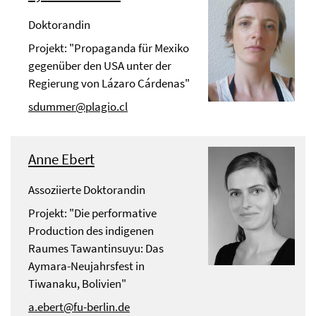
Doktorandin
Projekt: "Propaganda für Mexiko
gegenüber den USA unter der
Regierung von Lázaro Cárdenas"
sdummer@plagio.cl
Anne Ebert
Assoziierte Doktorandin
Projekt: "Die performative
Production des indigenen
Raumes Tawantinsuyu: Das
Aymara-Neujahrsfest in
Tiwanaku, Bolivien"
a.ebert@fu-berlin.de