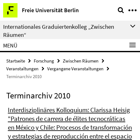
Springe
Service-
Freie Universität Berlin
direkt
Navigation
zu
Internationales Graduiertenkolleg „Zwischen
Inhalt
Räumen“
MENÜ
Startseite
Forschung
Zwischen Räumen
Veranstaltungen
Vergangene Veranstaltungen
Terminarchiv 2010
Terminarchiv 2010
Interdisziplinäres Kolloquium: Clarissa Heisig
"Patrones de carrera de élites tecnocráticas
en México y Chile: Procesos de transformación
y estrategias de reproducción entre el espacio