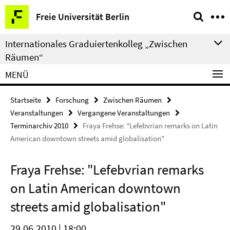
Springe
Service-
Freie Universität Berlin
direkt
Navigation
zu
Internationales Graduiertenkolleg „Zwischen
Inhalt
Räumen“
MENÜ
Startseite
Forschung
Zwischen Räumen
Veranstaltungen
Vergangene Veranstaltungen
Terminarchiv 2010
Fraya Frehse: "Lefebvrian remarks on Latin
American downtown streets amid globalisation"
Fraya Frehse: "Lefebvrian remarks
on Latin American downtown
streets amid globalisation"
29.06.2010 | 18:00