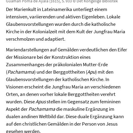
Guaman Poma de Ayala (1615), S. 933 © Det Kongelige Bibliotek
Der Marienkult in Lateinamerika unterliegt einem
intensiven, variierenden und aktiven Eigenleben. Lokale
Glaubensvorstellungen wurden durch die katholische
Kirche in der Kolonialzeit mit dem Kult der Jungfrau Maria
verschmolzen und adaptiert.
Mariendarstellungen auf Gemälden verdeutlichen den Eifer
der Missionare bei der Konstruktion eines
Zusammenhanges der präkolonialen Mutter-Erde
(
Pachamama
) und der Berggottheiten (
Apu
) mit den
Glaubensvorstellungen der katholischen Kirche. In
Visionen erscheint die Jungfrau Maria an verschiedenen
Orten, an denen vorher lokale Berggottheiten verehrt
wurden. Diese
Apus
stellen im Gegensatz zum femininen
Aspekt der
Pachamama
die maskuline Ergänzung im
dualen andinen Weltbild dar. Diese duale Ergänzung kann
auf den christlichen Gemälden in der Person von Jesus
gesehen werden.