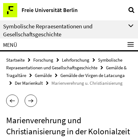
Springe
Service-
Freie Universität Berlin
direkt
Navigation
zu
Symbolische Repraesentationen und
Inhalt
Gesellschaftsgeschichte
MENÜ
Startseite
Forschung
Lehrforschung
Symbolische
Repraesentationen und Gesellschaftsgeschichte
Gemälde &
Tragaltäre
Gemälde
Gemälde der Virgen de Latacunga
Der Marienkult
Marienverehrung u. Christianisierung
Marienverehrung und
Christianisierung in der Kolonialzeit