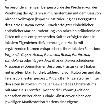
An besonders heiligen Bergen wurde der Wechsel von der
Verehrung der
Apus
hin zum Christentum mit dem Bau von
Kirchen vollzogen (bspw. Substituierung des Berggottes
des Cerro Huayna Potosi). Nach erfolgter einheitlicher
christlicher Marienumdeutung von sakralen präkolonialen
Orten mit den entsprechenden Kulten erfolgten dann in
lokalem Eigenleben die Verehrung der Maria mit
ergänzenden Namen entsprechend ihrer lokalen Funktion:
Virgen de Copacabana
,
Pucarani
,
Reina
,
Purificada
,
Candelaria
oder
Virgen de la Gracia
. Die verschiedenen
Missionare (Dominikaner, Jesuiten, Franziskaner) haben
mit großem Elan für die Etablierung von Kultorten und das
Feiern von Festen gesorgt. Mit großen Pilgerströme hin zu
den alten Kultorten im neuen Gewand des Christentums
mit Maria als Frontfrau konnte die Frömmigkeit der
Menschen weiterleben. Lokale Künstler verleihen der
jeweiligen Manifestation Mariens eine eigene