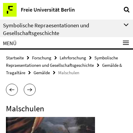
Springe
Service-
Freie Universität Berlin
direkt
Navigation
zu
Symbolische Repraesentationen und
Inhalt
Gesellschaftsgeschichte
MENÜ
Startseite
Forschung
Lehrforschung
Symbolische
Repraesentationen und Gesellschaftsgeschichte
Gemälde &
Tragaltäre
Gemälde
Malschulen
Malschulen