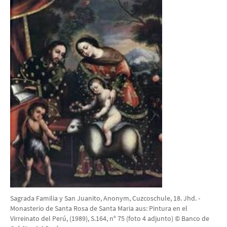
Sagrada Familia y San Juanito, Anonym, Cuzcoschule, 18. Jhd. -
Monasterio de Santa Rosa de Santa Maria aus: Pintura en el
Virreinato del Perú, (1989), S.164, n° 75 (foto 4 adjunto) © Banco de