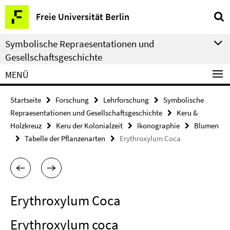
Springe
Service-
Freie Universität Berlin
direkt
Navigation
zu
Symbolische Repraesentationen und
Inhalt
Gesellschaftsgeschichte
MENÜ
Startseite
Forschung
Lehrforschung
Symbolische
Repraesentationen und Gesellschaftsgeschichte
Keru &
Holzkreuz
Keru der Kolonialzeit
Ikonographie
Blumen
Tabelle der Pflanzenarten
Erythroxylum Coca
Erythroxylum Coca
Erythroxylum coca