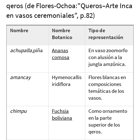
qeros (de Flores-Ochoa:"Queros–Arte Inca
en vasos ceremoniales", p.82)
Nombre
Nombre
Tipo de
Botanico
representación
achupalla,
piña
Ananas
En vaso zoomorfo
comosa
con alusión a la
jungla amzónica.
amancay
Hymenocallis
Flores blancas en
iridiflora
composiciones
temáticas de los
vasos.
chimpu
Fuchsia
Como ornamento
boliviana
en la parte
superior de los
qeros.