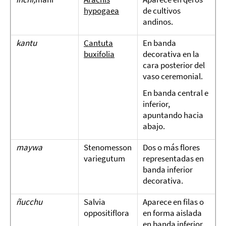
hypogaea
de cultivos
andinos.
kantu
Cantuta
En banda
buxifolia
decorativa en la
cara posterior del
vaso ceremonial.
En banda central e
inferior,
apuntando hacia
abajo.
maywa
Stenomesson
Dos o más flores
variegutum
representadas en
banda inferior
decorativa.
ñucchu
Salvia
Aparece en filas o
oppositiflora
en forma aislada
en banda inferior