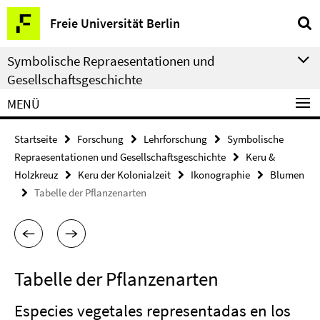
Springe
Service-
Freie Universität Berlin
direkt
Navigation
zu
Symbolische Repraesentationen und
Inhalt
Gesellschaftsgeschichte
MENÜ
Startseite
Forschung
Lehrforschung
Symbolische
Repraesentationen und Gesellschaftsgeschichte
Keru &
Holzkreuz
Keru der Kolonialzeit
Ikonographie
Blumen
Tabelle der Pflanzenarten
Tabelle der Pflanzenarten
Especies vegetales representadas en los