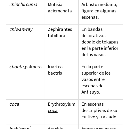
chinchircuma
Mutisia
Arbusto mediano,
aciemenata
figura en algunas
escenas.
chiwanway
Zephirantes
En bandas
tubiflora
decorativas
debajo de tokapus
en la parte inferior
de los vasos.
chonta,
palmera
Iriartea
En la parte
bactris
superior de los
vasos entre
escenas del
Antisuyo.
coca
Erythroxylum
En escenas
coca
descriptivas de su
cultivo y traslado.
inchi,
maní
Arachis
Aparece en qeros