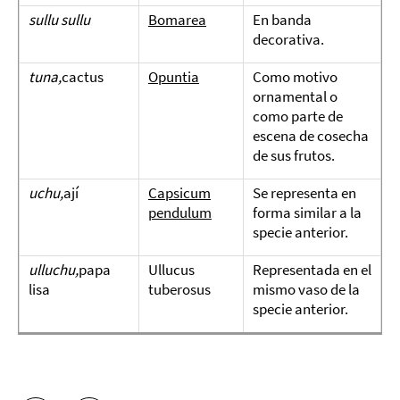
sullu sullu
Bomarea
En banda
decorativa.
tuna,
cactus
Opuntia
Como motivo
ornamental o
como parte de
escena de cosecha
de sus frutos.
uchu,
ají
Capsicum
Se representa en
pendulum
forma similar a la
specie anterior.
ulluchu,
papa
Ullucus
Representada en el
lisa
tuberosus
mismo vaso de la
specie anterior.