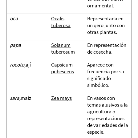
ornamental.
oca
Oxalis
Representada en
tuberosa
un qero junto con
otras plantas.
papa
Solanum
En representación
tuberosum
de cosecha.
rocoto,
ají
Capsicum
Aparece con
pubescens
frecuencia por su
significado
simbólico.
sara,
maíz
Zea mays
En vasos con
temas alusivos a la
agricultura o
representaciones
de variedades de la
especie.