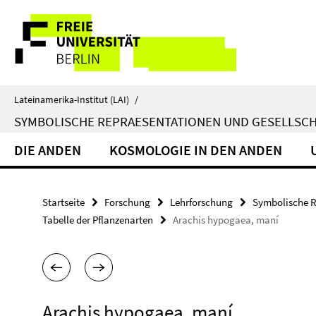
Springe
Service-
direkt
zu
Navigation
Inhalt
Lateinamerika-Institut (LAI)
/
SYMBOLISCHE REPRAESENTATIONEN UND GESELLSC
DIE ANDEN
KOSMOLOGIE IN DEN ANDEN
Startseite
Forschung
Lehrforschung
Symbolische R
Tabelle der Pflanzenarten
Arachis hypogaea, maní
Arachis hypogaea, maní