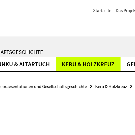
Startseite
Das Projek
HAFTSGESCHICHTE
UNKU & ALTARTUCH
KERU & HOLZKREUZ
GE
epraesentationen und Gesellschaftsgeschichte
Keru & Holzkreuz