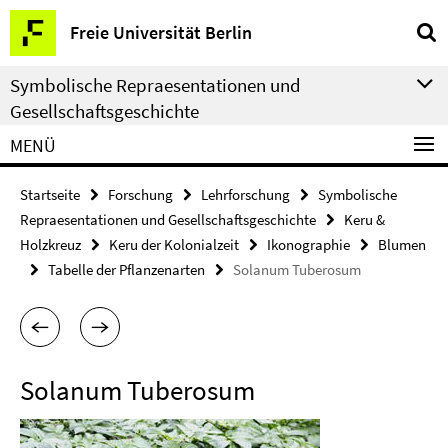
Springe
Service-
Freie Universität Berlin
direkt
Navigation
zu
Symbolische Repraesentationen und
Inhalt
Gesellschaftsgeschichte
MENÜ
Startseite
Forschung
Lehrforschung
Symbolische
Repraesentationen und Gesellschaftsgeschichte
Keru &
Holzkreuz
Keru der Kolonialzeit
Ikonographie
Blumen
Tabelle der Pflanzenarten
Solanum Tuberosum
Solanum Tuberosum