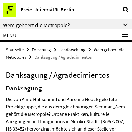
Springe
Service-
Freie Universität Berlin
direkt
Navigation
zu
Wem gehoert die Metropole?
Inhalt
MENÜ
Startseite
Forschung
Lehrforschung
Wem gehoert die
Metropole?
Danksagung / Agradecimientos
Danksagung / Agradecimientos
Danksagung
Die von Anne Huffschmid und Karoline Noack geleitete
Projektgruppe, die aus dem gleichnamigen Seminar „Wem
gehört die Metropole? Urbane Praktiken, kulturelle
Aneigungen und Imaginarios in Mexiko-Stadt“ (SoSe 2007,
HS 33452) hervorging, möchte sich an dieser Stelle vor