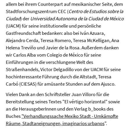
allem bei ihrem Counterpart auf mexikanischer Seite, dem
Stadtforschungszentrum CEC (
Centro de Estudios sobre la
Ciudad
) der
Universidad Autonoma de la Ciudad de México
(UACM) für seine institutionelle und persönliche
Gastfreundschaft bedanken: also bei Iván Azuara,
Alejandro Cerda, Teresa Romero, Teresa McKelligan, Ana
Helena Treviño und Javier de la Rosa. Außerdem danken
wir Carlos Alba vom Colegio de México für seine
Einführungen in die verschlungene Welt des
Straßenhandels, Victor Delgadillo von der UACM für seine
hochinteressante Führung durch die Altstadt, Teresa
Carbó (CIESAS) für amüsante Stunden auf dem Ajusco.
Vielen Dank an den Schriftsteller Juan Villoro für die
Bereitstellung seines Textes "El vértigo horizontal" sowie
an die HerausgeberInnen und den Verlag b_books des
Buches
"Verhandlungssache Mexiko Stadt - Umkämpfte
Räume, Stadtaneignungen, imaginarios urbanos
".