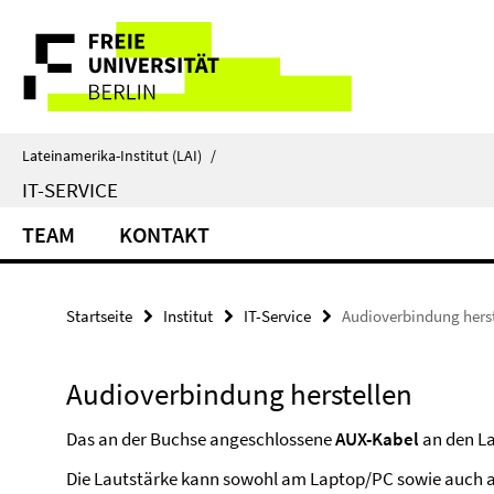
Springe
Service-
direkt
zu
Navigation
Inhalt
Lateinamerika-Institut (LAI)
/
IT-SERVICE
TEAM
KONTAKT
Startseite
Institut
IT-Service
Audioverbindung hers
Audioverbindung herstellen
Das an der Buchse angeschlossene
AUX-Kabel
an den L
Die Lautstärke kann sowohl am Laptop/PC sowie auch 