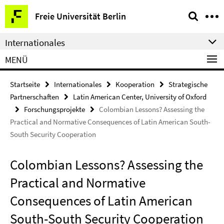
Springe
Service-
Freie Universität Berlin
direkt
Navigation
zu
Internationales
Inhalt
MENÜ
Startseite
Internationales
Kooperation
Strategische
Partnerschaften
Latin American Center, University of Oxford
Forschungsprojekte
Colombian Lessons? Assessing the
Practical and Normative Consequences of Latin American South-
South Security Cooperation
Colombian Lessons? Assessing the
Practical and Normative
Consequences of Latin American
South-South Security Cooperation