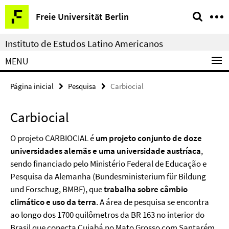
Springe
Serviço
Freie Universität Berlin
direkt
de
zu
navegação
Instituto de Estudos Latino Americanos
Inhalt
MENU
Página inicial
Pesquisa
Carbiocial
Carbiocial
O
projeto
CARBIOCIAL
é
um
projeto
conjunto
de
doze
universidades
alemãs
e
uma
universidade
austríaca
,
sendo
financiado
pelo
Ministério
Federal
de
Educação
e
Pesquisa
da
Alemanha
(Bundesministerium
für
Bildung
und
Forschug,
BMBF),
que
trabalha
sobre
câmbio
climático
e
uso
da
terra
.
A
área
de
pesquisa
se
encontra
ao
longo
dos
1700
quilômetros
da
BR 163
no
interior
do
Brasil
que
conecta
Cuiabá
no
Mato
Grosso
com
Santarém