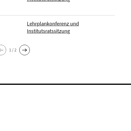
Lehrplankonferenz und
Institutsratssitzung
1 / 2