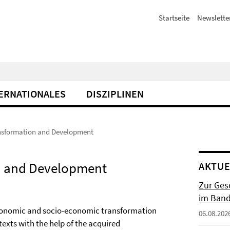
Startseite
Newslette
ERNATIONALES
DISZIPLINEN
ansformation and Development
on and Development
AKTUE
Zur Gesc
im Band 
, economic and socio-economic transformation
06.08.202
texts with the help of the acquired