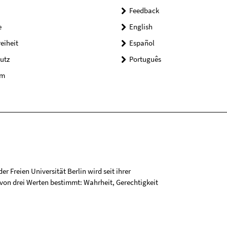
Feedback
e
English
reiheit
Español
utz
Português
um
r Freien Universität Berlin wird seit ihrer
on drei Werten bestimmt: Wahrheit, Gerechtigkeit