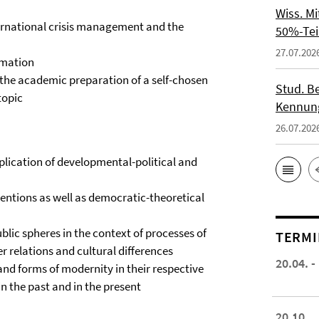
Wiss. M
ernational crisis management and the
50%-Tei
27.07.202
rmation
he academic preparation of a self-chosen
Stud. Be
topic
Kennung
26.07.202
pplication of developmental-political and
entions as well as democratic-theoretical
lic spheres in the context of processes of
TERMI
 relations and cultural differences
20.04. -
and forms of modernity in their respective
in the past and in the present
20.10.