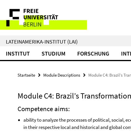
Springe
Service-
direkt
zu
Navigation
Inhalt
LATEINAMERIKA-INSTITUT (LAI)
INSTITUT
STUDIUM
FORSCHUNG
INT
Startseite
Module Descriptions
Module C4: Brazil’s Tr
Module C4: Brazil’s Transformati
Competence aims:
ability to analyze the processes of political, social
in their respective local and historical and global con