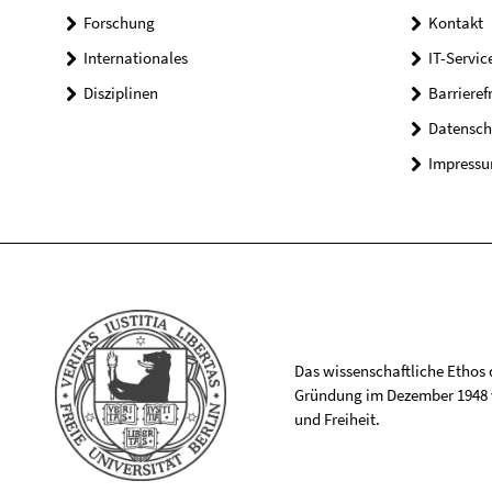
Forschung
Kontakt
Internationales
IT-Servic
Disziplinen
Barrieref
Datensch
Impress
Das wissenschaftliche Ethos de
Gründung im Dezember 1948 v
und Freiheit.