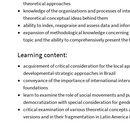
theoretical approaches
knowledge of the organizations and processes of int
theoretical-conceptual ideas behind them
ability to index, reappraise and assess data and info
expansion of methodological knowledge concerning t
topic and the ability to comprehensively present the 
Learning content:
acquirement of critical consideration for the local a
developmental-strategic approaches in Brazil
conveyance of the importance of international interv
foundations
learn to examine the role of social movements and pub
democratization with special consideration for gender
critical examination of various theoretical concepts 
versions and in their fragmentation in Latin America 