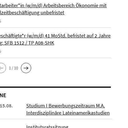
itarbeiter*in (w/m/d) Arbeitsbereich Ökonomie mit
lzeitbeschäftigung unbefristet
6
schäftigte*r (w/m/d) 41 MoStd. befristet auf 2 Jahre
: SFB 1512 / TP A08-SHK
6
1 / 10
NE
 15.08.
Studium I Bewerbungszeitraum M.A.
Interdisziplinäre Lateinamerikastudien
Institutsratssitzung