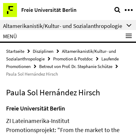
Springe
Service-
Freie Universität Berlin
direkt
Navigation
zu
Altamerikanistik/Kultur- und Sozialanthropologie
Inhalt
MENÜ
Startseite
Disziplinen
Altamerikanistik/Kultur- und
Sozialanthropologie
Promotion & Postdoc
Laufende
Promotionen
Betreut von Prof. Dr. Stephanie Schütze
Paula Sol Hernández Hirsch
Paula Sol Hernández Hirsch
Freie Universität Berlin
ZI Lateinamerika-Institut
Promotionsprojekt: "From the market to the