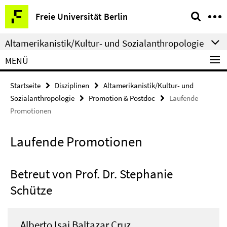
Springe
Service-
Freie Universität Berlin
direkt
Navigation
zu
Altamerikanistik/Kultur- und Sozialanthropologie
Inhalt
MENÜ
Startseite
Disziplinen
Altamerikanistik/Kultur- und
Sozialanthropologie
Promotion & Postdoc
Laufende
Promotionen
Laufende Promotionen
Betreut von Prof. Dr. Stephanie
Schütze
Alberto Isai Baltazar Cruz