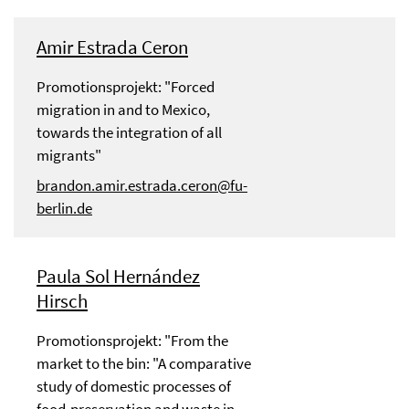
Amir Estrada Ceron
Promotionsprojekt: "Forced
migration in and to Mexico,
towards the integration of all
migrants"
brandon.amir.estrada.ceron@fu-
berlin.de
Paula Sol Hernández
Hirsch
Promotionsprojekt: "From the
market to the bin: "A comparative
study of domestic processes of