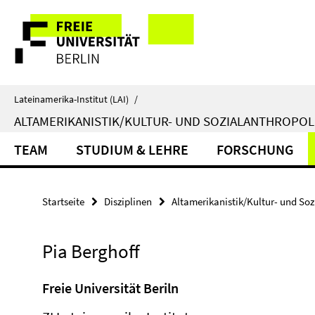
Springe
Service-
direkt
zu
Navigation
Inhalt
Lateinamerika-Institut (LAI)
/
ALTAMERIKANISTIK/KULTUR- UND SOZIALANTHROPO
TEAM
STUDIUM & LEHRE
FORSCHUNG
Startseite
Disziplinen
Altamerikanistik/Kultur- und So
Pia Berghoff
Freie Universität Beriln