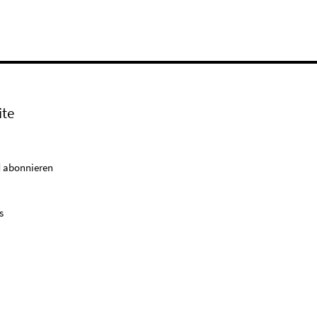
ite
 abonnieren
s