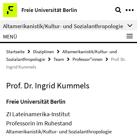
Springe
Service-
Freie Universität Berlin
direkt
Navigation
zu
Altamerikanistik/Kultur- und Sozialanthropologie
Inhalt
MENÜ
Startseite
Disziplinen
Altamerikanistik/Kultur- und
Sozialanthropologie
Team
Professor*innen
Prof. Dr.
Ingrid Kummels
Prof. Dr. Ingrid Kummels
Freie Universität Berlin
ZI Lateinamerika-Institut
Professorin im Ruhestand
Altamerikanistik/Kultur- und Sozialanthropologie