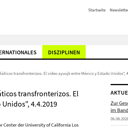
Startseite
Newslette
ERNATIONALES
DISZIPLINEN
ticos transfronterizos. El video ayuujk entre México y Estado Unidos", 
icos transfronterizos. El
AKTUE
 Unidos", 4.4.2019
Zur Gesc
im Band 
06.08.202
Center der University of California Los