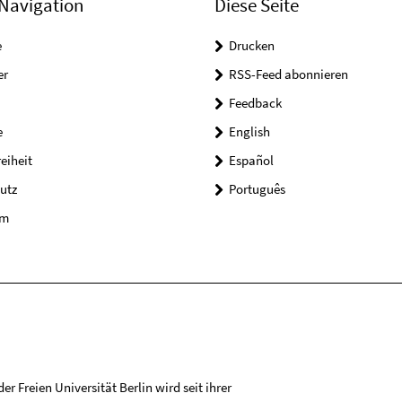
Navigation
Diese Seite
e
Drucken
er
RSS-Feed abonnieren
Feedback
e
English
reiheit
Español
utz
Português
um
r Freien Universität Berlin wird seit ihrer