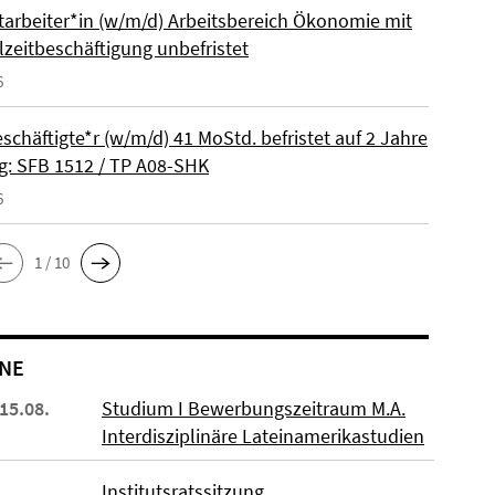
itarbeiter*in (w/m/d) Arbeitsbereich Ökonomie mit
lzeitbeschäftigung unbefristet
6
schäftigte*r (w/m/d) 41 MoStd. befristet auf 2 Jahre
: SFB 1512 / TP A08-SHK
6
1 / 10
NE
 15.08.
Studium I Bewerbungszeitraum M.A.
Interdisziplinäre Lateinamerikastudien
Institutsratssitzung