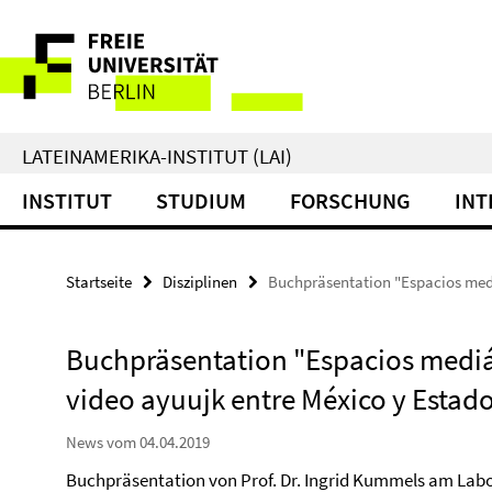
Springe
Service-
direkt
zu
Navigation
Inhalt
LATEINAMERIKA-INSTITUT (LAI)
INSTITUT
STUDIUM
FORSCHUNG
INT
Startseite
Disziplinen
Buchpräsentation "Espacios mediá
Buchpräsentation "Espacios mediát
video ayuujk entre México y Estado
News vom 04.04.2019
Buchpräsentation von Prof. Dr. Ingrid Kummels am Labor 