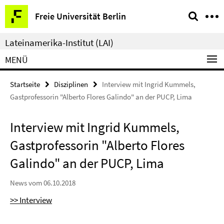
Springe
Service-
Freie Universität Berlin
direkt
Navigation
zu
Lateinamerika-Institut (LAI)
Inhalt
MENÜ
Startseite
Disziplinen
Interview mit Ingrid Kummels,
Gastprofessorin "Alberto Flores Galindo" an der PUCP, Lima
Interview mit Ingrid Kummels,
Gastprofessorin "Alberto Flores
Galindo" an der PUCP, Lima
News vom 06.10.2018
>> Interview