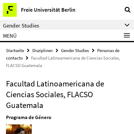
Springe
Service-
Freie Universität Berlin
direkt
Navigation
zu
Gender Studies
Inhalt
MENÜ
Startseite
Disziplinen
Gender Studies
Personas de
contacto
Facultad Latinoamericana de Ciencias Sociales,
FLACSO Guatemala
Facultad Latinoamericana de
Ciencias Sociales, FLACSO
Guatemala
Programa de Género