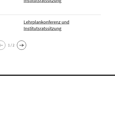
Institutsratssitzung
Lehrplankonferenz und
Institutsratssitzung
1 / 2