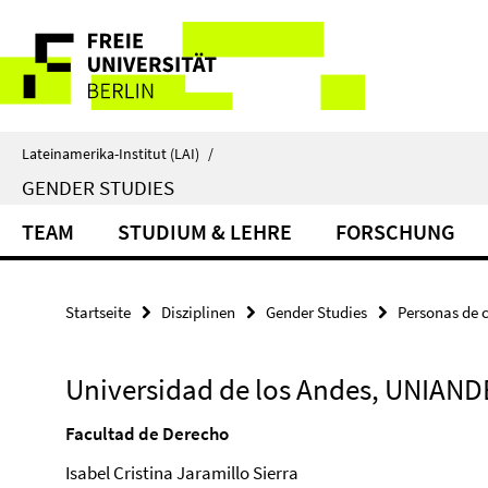
Springe
Service-
direkt
zu
Navigation
Inhalt
Lateinamerika-Institut (LAI)
/
GENDER STUDIES
TEAM
STUDIUM & LEHRE
FORSCHUNG
Startseite
Disziplinen
Gender Studies
Personas de 
Universidad de los Andes, UNIAND
Facultad de Derecho
Isabel Cristina Jaramillo Sierra