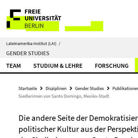
Springe
Service-
direkt
zu
Navigation
Inhalt
Lateinamerika-Institut (LAI)
/
GENDER STUDIES
TEAM
STUDIUM & LEHRE
FORSCHUNG
Startseite
Disziplinen
Gender Studies
Publikatione
Siedlerinnen von Santo Domingo, Mexiko-Stadt
Die andere Seite der Demokratisie
politischer Kultur aus der Perspek