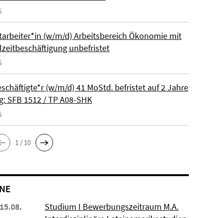
6
itarbeiter*in (w/m/d) Arbeitsbereich Ökonomie mit
lzeitbeschäftigung unbefristet
6
schäftigte*r (w/m/d) 41 MoStd. befristet auf 2 Jahre
: SFB 1512 / TP A08-SHK
6
1 / 10
NE
 15.08.
Studium I Bewerbungszeitraum M.A.