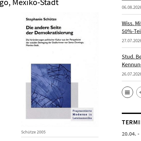
go, Mexiko-Stadt
06.08.202
Wiss. M
50%-Tei
27.07.202
Stud. Be
Kennung
26.07.202
TERMI
Schütze 2005
20.04. -