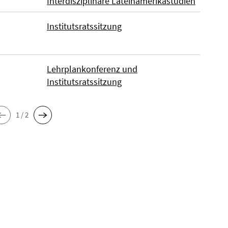
Interdisziplinäre Lateinamerikastudien
Institutsratssitzung
Lehrplankonferenz und
Institutsratssitzung
1 / 2