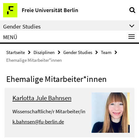
Springe
Service-
Freie Universität Berlin
direkt
Navigation
zu
Gender Studies
Inhalt
MENÜ
Startseite
Disziplinen
Gender Studies
Team
Ehemalige Mitarbeiter*innen
Ehemalige Mitarbeiter*innen
Karlotta Jule Bahnsen
Wissenschaftliche/r Mitarbeiter/in
k.bahnsen@fu-berlin.de