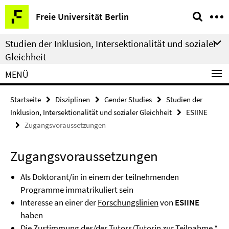
Springe
Service-
Freie Universität Berlin
direkt
Navigation
zu
Studien der Inklusion, Intersektionalität und sozialer
Inhalt
Gleichheit
MENÜ
Startseite
Disziplinen
Gender Studies
Studien der
Inklusion, Intersektionalität und sozialer Gleichheit
ESIINE
Zugangsvoraussetzungen
Zugangsvoraussetzungen
Als Doktorant/in in einem der teilnehmenden
Programme immatrikuliert sein
Interesse an einer der
Forschungslinien
von
ESIINE
haben
Die Zustimmung des/der Tutors/Tutorin zur Teilnahme *