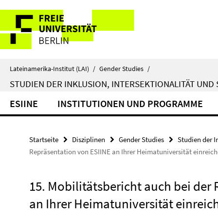
Springe
Service-
direkt
zu
Navigation
Inhalt
Lateinamerika-Institut (LAI)
/
Gender Studies
/
STUDIEN DER INKLUSION, INTERSEKTIONALITÄT UND 
ESIINE
INSTITUTIONEN UND PROGRAMME
Startseite
Disziplinen
Gender Studies
Studien der I
Repräsentation von ESIINE an Ihrer Heimatuniversität einreic
15. Mobilitätsbericht auch bei der
an Ihrer Heimatuniversität einreic