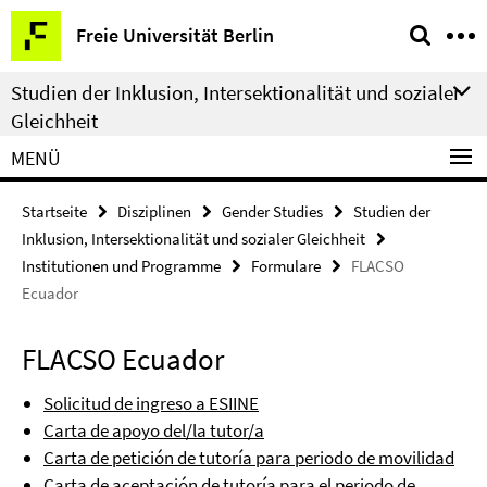
Springe
Service-
Freie Universität Berlin
direkt
Navigation
zu
Studien der Inklusion, Intersektionalität und sozialer
Inhalt
Gleichheit
MENÜ
Startseite
Disziplinen
Gender Studies
Studien der
Inklusion, Intersektionalität und sozialer Gleichheit
Institutionen und Programme
Formulare
FLACSO
Ecuador
FLACSO Ecuador
Solicitud de ingreso a ESIINE
Carta de apoyo del/la tutor/a
Carta de petición de tutoría para periodo de movilidad
Carta de aceptación de tutoría para el periodo de