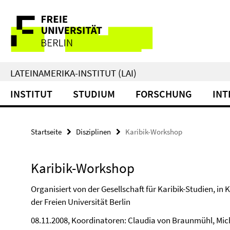
Springe
Service-
direkt
zu
Navigation
Inhalt
LATEINAMERIKA-INSTITUT (LAI)
INSTITUT
STUDIUM
FORSCHUNG
INT
Startseite
Disziplinen
Karibik-Workshop
Karibik-Workshop
Organisiert von der Gesellschaft für Karibik-Studien, i
der Freien Universität Berlin
08.11.2008, Koordinatoren: Claudia von Braunmühl, Mic