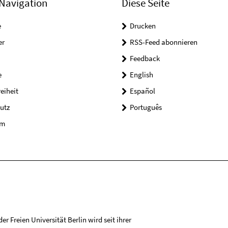
Navigation
Diese Seite
e
Drucken
er
RSS-Feed abonnieren
Feedback
e
English
reiheit
Español
utz
Português
um
r Freien Universität Berlin wird seit ihrer