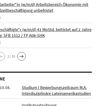
itarbeiter*in (w/m/d) Arbeitsbereich Ökonomie mit
lzeitbeschäftigung unbefristet
6
schäftigte*r (w/m/d) 41 MoStd. befristet auf 2 Jahre
: SFB 1512 / TP A08-SHK
6
1 / 10
NE
 15.08.
Studium I Bewerbungszeitraum M.A.
Interdisziplinäre Lateinamerikastudien
Institutsratssitzung