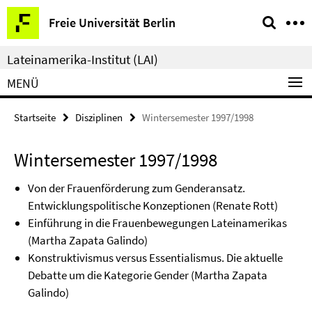
Springe
Service-
Freie Universität Berlin
direkt
Navigation
zu
Lateinamerika-Institut (LAI)
Inhalt
MENÜ
Startseite
Disziplinen
Wintersemester 1997/1998
Wintersemester 1997/1998
Von der Frauenförderung zum Genderansatz.
Entwicklungspolitische Konzeptionen (Renate Rott)
Einführung in die Frauenbewegungen Lateinamerikas
(Martha Zapata Galindo)
Konstruktivismus versus Essentialismus. Die aktuelle
Debatte um die Kategorie Gender (Martha Zapata
Galindo)