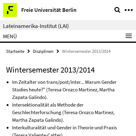
Springe
Service-
Freie Universität Berlin
direkt
Navigation
zu
Lateinamerika-Institut (LAI)
Inhalt
MENÜ
Startseite
Disziplinen
Wintersemester 2013/2014
Wintersemester 2013/2014
Im Zeitalter von trans/post/inter... Warum Gender
Studies heute?" (Teresa Orozco Martinez, Martha
Zapata Galindo).
Intersektionalität als Methode der
Geschlechterforschung (Teresa Orozco Martinez,
Martha Zapata Galindo).
Interkulturalität und Gender in Theorie und Praxis
(Teresa Valiente-Catter).