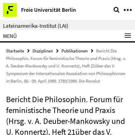
Springe
Service-
Freie Universität Berlin
direkt
Navigation
zu
Lateinamerika-Institut (LAI)
Inhalt
MENÜ
Startseite
Disziplinen
Publikationen
Bericht Die
Philosophin. Forum für feministische Theorie und Praxis (Hrsg. v.
A. Deuber-Mankowsky und U. Konnertz), Heft 21über das V.
Symposium der Internationalen Assoziation von Philosophinnen
in Berlin, 06.- 09. April 1989. 1789/1989. Die Revolut
Bericht Die Philosophin. Forum für
feministische Theorie und Praxis
(Hrsg. v. A. Deuber-Mankowsky und
U. Konnertz), Heft 21über das V.