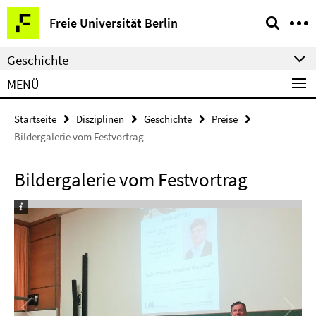
Springe
Service-
Freie Universität Berlin
direkt
Navigation
zu
Geschichte
Inhalt
MENÜ
Startseite
Disziplinen
Geschichte
Preise
Bildergalerie vom Festvortrag
Bildergalerie vom Festvortrag