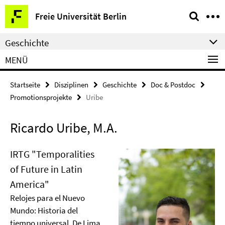
Springe
Service-
Freie Universität Berlin
direkt
Navigation
zu
Geschichte
Inhalt
MENÜ
Startseite
Disziplinen
Geschichte
Doc & Postdoc
Promotionsprojekte
Uribe
Ricardo Uribe, M.A.
IRTG "Temporalities
of Future in Latin
America"
Relojes para el Nuevo
Mundo: Historia del
tiempo universal. De Lima