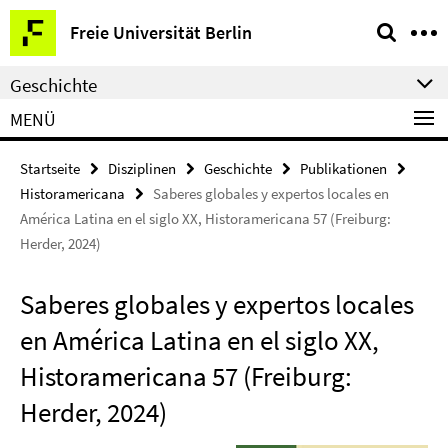
Springe
Service-
Freie Universität Berlin
direkt
Navigation
zu
Geschichte
Inhalt
MENÜ
Startseite
Disziplinen
Geschichte
Publikationen
Historamericana
Saberes globales y expertos locales en
América Latina en el siglo XX, Historamericana 57 (Freiburg:
Herder, 2024)
Saberes globales y expertos locales
en América Latina en el siglo XX,
Historamericana 57 (Freiburg:
Herder, 2024)