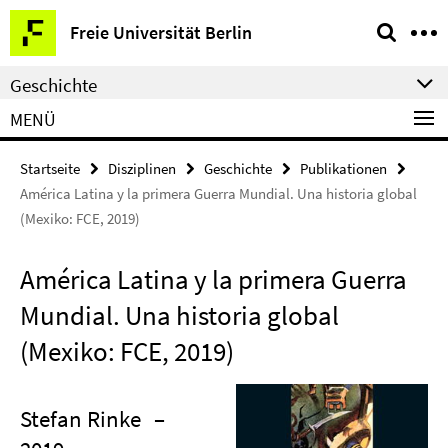
Springe
Service-
Freie Universität Berlin
direkt
Navigation
zu
Geschichte
Inhalt
MENÜ
Startseite
Disziplinen
Geschichte
Publikationen
América Latina y la primera Guerra Mundial. Una historia global
(Mexiko: FCE, 2019)
América Latina y la primera Guerra
Mundial. Una historia global
(Mexiko: FCE, 2019)
Stefan Rinke
–