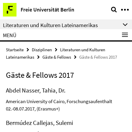
Springe
Service-
Freie Universität Berlin
direkt
Navigation
zu
Literaturen und Kulturen Lateinamerikas
Inhalt
MENÜ
Startseite
Disziplinen
Literaturen und Kulturen
Lateinamerikas
Gäste & Fellows
Gäste & Fellows 2017
Gäste & Fellows 2017
Abdel Nasser, Tahia, Dr.
American University of Cairo, Forschungsaufenthalt
02.-08.07.2017, (Erasmus+)
Bermúdez Callejas, Sulemi