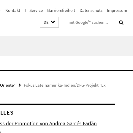
r
Kontakt
IT-Service
Barrierefreiheit
Datenschutz
Impressum
Suchbegriffe
DE
 Oriente"
Fokus Lateinamerika-Indien/DFG-Projekt "Ex
LLES
ss der Promotion von Andrea Garcés Farfán
6