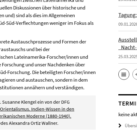
-Beziehungen zwischen Lateinamerika und
tuellen Diskussionen über historische und
Tagung:
en und) sind als dies im Allgemeinen
üd-Süd-Verflechtungen weniger im Fokus als
09.01.202
Ausstel
nkrete Austauschprozesse und Formen der
_Nacht-
raustauschs und bei der
dischen Lateinamerika-Forscher/innen und
25.03.202
e Forschung und unser Nachdenken über
Süd-Forschung. Die beteiligten Forscher/innen
gagieren und austauschen, sondern in dem
nstitutionen annähern und verständigen.
Dr. Susanne Klengel ein von der DFG
TERMI
s Orientalismus. Indien-Wissen in den
keine ak
erikanischen Moderne (1880-1940).
edes Alexandra Ortiz Wallner.
Übers