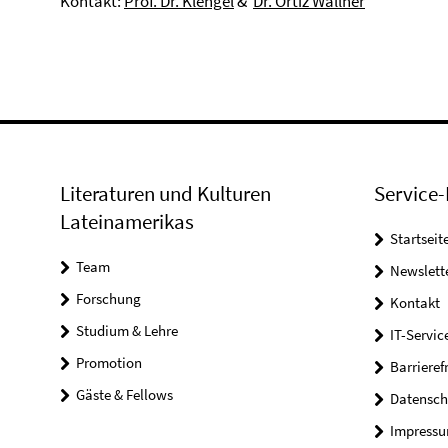
Kontakt:
Prof. Dr. Klengel
&
Dr. Ortiz Wallner
Literaturen und Kulturen
Service-
Lateinamerikas
Startseit
Team
Newslett
Forschung
Kontakt
Studium & Lehre
IT-Servic
Promotion
Barrieref
Gäste & Fellows
Datensch
Impress