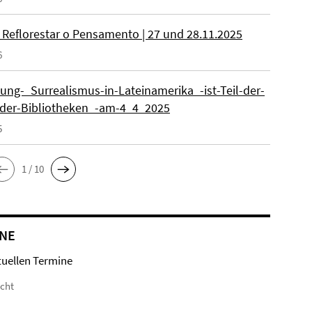
 Reflorestar o Pensamento | 27 und 28.11.2025
6
lung-_Surrealismus-in-Lateinamerika_-ist-Teil-der-
der-Bibliotheken_-am-4_4_2025
5
1 / 10
NE
tuellen Termine
icht