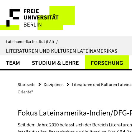
Springe
Service-
direkt
zu
Navigation
Inhalt
Lateinamerika-Institut (LAI)
/
LITERATUREN UND KULTUREN LATEINAMERIKAS
TEAM
STUDIUM & LEHRE
FORSCHUNG
Startseite
Disziplinen
Literaturen und Kulturen Latein
Oriente"
Fokus Lateinamerika-Indien/DFG-P
Seit dem Jahre 2010 befasst sich der Bereich Literatur