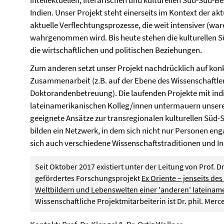
intellektuellen, literarischen und kulturellen Süd-Süd
Indien. Unser Projekt steht einerseits im Kontext der ak
aktuelle Verflechtungsprozesse, die weit intensiver (war
wahrgenommen wird. Bis heute stehen die kulturellen S
die wirtschaftlichen und politischen Beziehungen.
Zum anderen setzt unser Projekt nachdrücklich auf ko
Zusammenarbeit (z.B. auf der Ebene des Wissenschaftle
Doktorandenbetreuung). Die laufenden Projekte mit in
lateinamerikanischen Kolleg/innen untermauern unser
geeignete Ansätze zur transregionalen kulturellen Süd-
bilden ein Netzwerk, in dem sich nicht nur Personen en
sich auch verschiedene Wissenschaftstraditionen und I
Seit Oktober 2017 existiert unter der Leitung von Prof. 
gefördertes Forschungsprojekt
Ex Oriente – jenseits de
Weltbildern und Lebenswelten einer 'anderen' lateinam
Wissenschaftliche Projektmitarbeiterin ist Dr. phil. Merc