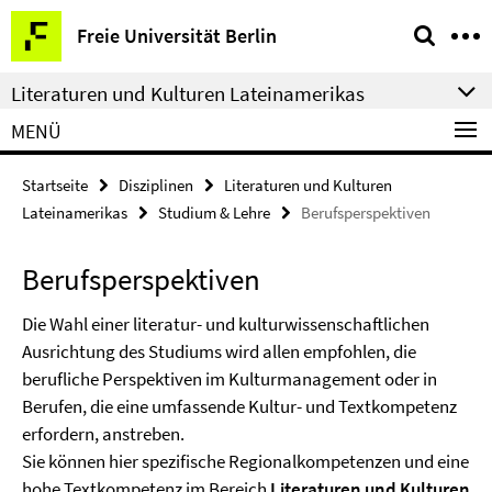
Springe
Service-
Freie Universität Berlin
direkt
Navigation
zu
Literaturen und Kulturen Lateinamerikas
Inhalt
MENÜ
Startseite
Disziplinen
Literaturen und Kulturen
Lateinamerikas
Studium & Lehre
Berufsperspektiven
Berufsperspektiven
Die Wahl einer literatur- und kulturwissenschaftlichen
Ausrichtung des Studiums wird allen empfohlen, die
berufliche Perspektiven im Kulturmanagement oder in
Berufen, die eine umfassende Kultur- und Textkompetenz
erfordern, anstreben.
Sie können hier spezifische Regionalkompetenzen und eine
hohe Textkompetenz im Bereich
Literaturen und Kulturen