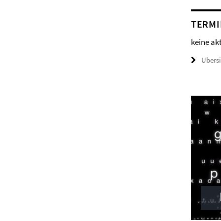
TERMI
keine ak
Übers