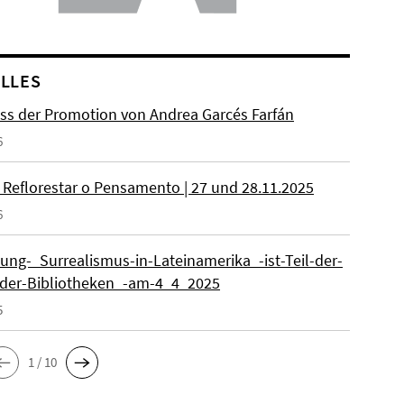
LLES
ss der Promotion von Andrea Garcés Farfán
6
 Reflorestar o Pensamento | 27 und 28.11.2025
6
lung-_Surrealismus-in-Lateinamerika_-ist-Teil-der-
der-Bibliotheken_-am-4_4_2025
5
1 / 10