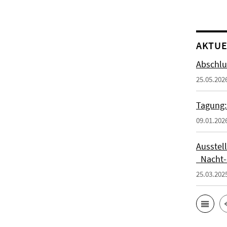
AKTUE
Abschlu
25.05.202
Tagung:
09.01.202
Ausstel
_Nacht-
25.03.202