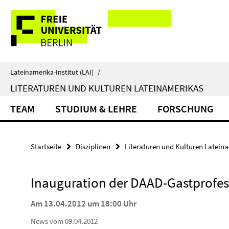
Springe
Service-
direkt
zu
Navigation
Inhalt
Lateinamerika-Institut (LAI)
/
LITERATUREN UND KULTUREN LATEINAMERIKAS
TEAM
STUDIUM & LEHRE
FORSCHUNG
Startseite
Disziplinen
Literaturen und Kulturen Latein
Inauguration der DAAD-Gastprofess
Am 13.04.2012 um 18:00 Uhr
News vom 09.04.2012