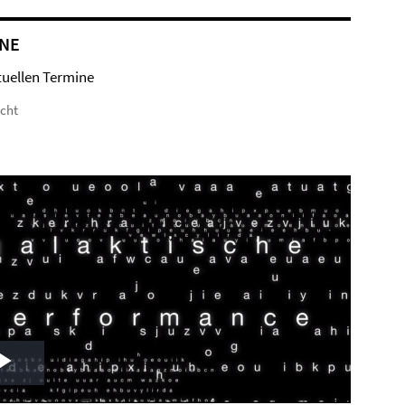
NE
tuellen Termine
icht
Play