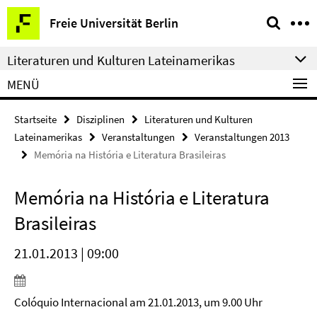
Springe
Service-
Freie Universität Berlin
direkt
Navigation
zu
Literaturen und Kulturen Lateinamerikas
Inhalt
MENÜ
Startseite
Disziplinen
Literaturen und Kulturen
Lateinamerikas
Veranstaltungen
Veranstaltungen 2013
Memória na História e Literatura Brasileiras
Memória na História e Literatura
Brasileiras
21.01.2013 | 09:00
Colóquio Internacional am 21.01.2013, um 9.00 Uhr