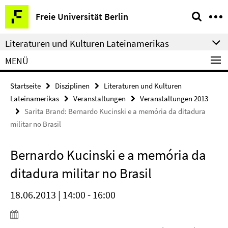
Springe
Service-
Freie Universität Berlin
direkt
Navigation
zu
Literaturen und Kulturen Lateinamerikas
Inhalt
MENÜ
Startseite
Disziplinen
Literaturen und Kulturen
Lateinamerikas
Veranstaltungen
Veranstaltungen 2013
Sarita Brand: Bernardo Kucinski e a memória da ditadura
militar no Brasil
Bernardo Kucinski e a memória da
ditadura militar no Brasil
18.06.2013 | 14:00 - 16:00