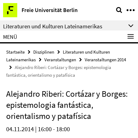
Springe
Service-
Freie Universität Berlin
direkt
Navigation
zu
Literaturen und Kulturen Lateinamerikas
Inhalt
MENÜ
Startseite
Disziplinen
Literaturen und Kulturen
Lateinamerikas
Veranstaltungen
Veranstaltungen 2014
Alejandro Riberi: Cortázar y Borges: epistemologia
fantástica, orientalismo y patafísica
Alejandro Riberi: Cortázar y Borges:
epistemologia fantástica,
orientalismo y patafísica
04.11.2014 | 16:00 - 18:00