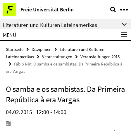
Springe
Service-
Freie Universität Berlin
direkt
Navigation
zu
Literaturen und Kulturen Lateinamerikas
Inhalt
MENÜ
Startseite
Disziplinen
Literaturen und Kulturen
Lateinamerikas
Veranstaltungen
Veranstaltungen 2015
Fábio Nin: O samba e os sambistas. Da Primeira República à
era Vargas
O samba e os sambistas. Da Primeira
República à era Vargas
04.02.2015 | 12:00 - 14:00