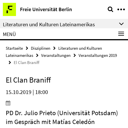
Springe
Service-
Freie Universität Berlin
direkt
Navigation
zu
Literaturen und Kulturen Lateinamerikas
Inhalt
MENÜ
Startseite
Disziplinen
Literaturen und Kulturen
Lateinamerikas
Veranstaltungen
Veranstaltungen 2019
El Clan Braniff
El Clan Braniff
15.10.2019 | 18:00
PD Dr. Julio Prieto (Universität Potsdam)
im Gespräch mit Matías Celedón